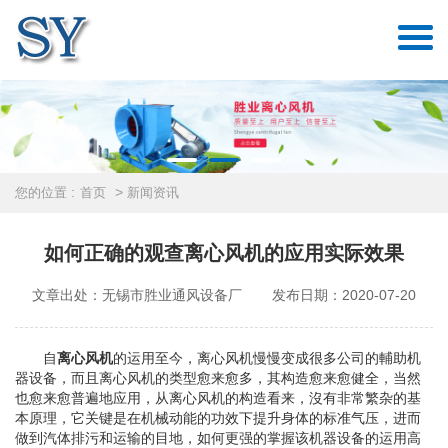
>
您的位置 :
首页
新闻资讯
如何正确的观查离心风机的应用实际效果
文章出处：无锡市胜业通风设备厂
发布日期：2020-07-20
自
离心风机
的运用至今，离心风机慢慢变成很多公司的輔助机
器设备，而且离心风机的类型愈来愈多，其构造愈来愈健全，当然
也愈来愈普遍地应用，从离心风机的构造看来，沒有非常繁杂的基
本原理，它关键是在机械动能的功效下提升身体的标准气压，进而
做到汽体排污和运输的目地，如何更强的掌握该机器设备的运用高