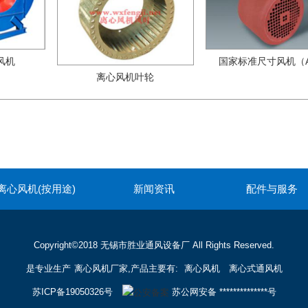
风机
国家标准尺寸风机（
离心风机叶轮
离心风机(按用途)
新闻资讯
配件与服务
Copyright©2018 无锡市胜业通风设备厂 All Rights Reserved.
是专业生产
离心风机厂家
,产品主要有:
离心风机
离心式通风机
苏ICP备19050326号
苏公网安备 **************号