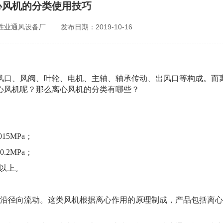
心风机的分类使用技巧
胜业通风设备厂
发布日期：2019-10-16
风口、风阀、叶轮、电机、主轴、轴承传动、出风口等构成。而
心风机呢？那么离心风机的分类有哪些？
5MPa；
2MPa；
a以上。
沿径向流动。这类风机根据离心作用的原理制成，产品包括离心