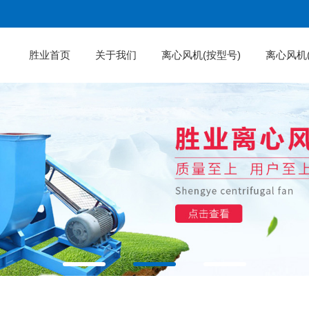
胜业首页
关于我们
离心风机(按型号)
离心风机