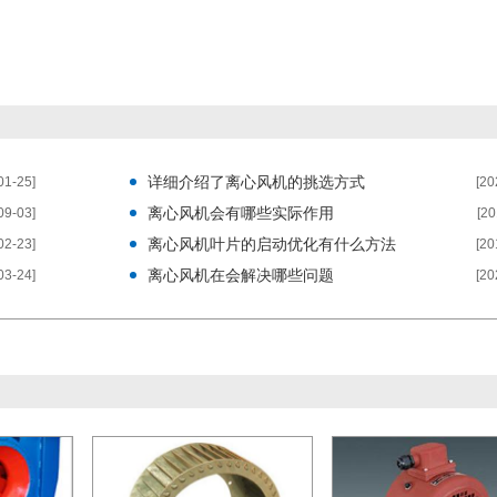
详细介绍了离心风机的挑选方式
01-25]
[20
离心风机会有哪些实际作用
09-03]
[20
离心风机叶片的启动优化有什么方法
02-23]
[20
离心风机在会解决哪些问题
03-24]
[20