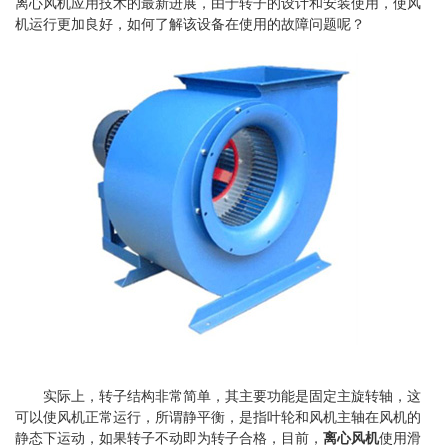
离心风机应用技术的最新进展，由于转子的设计和安装使用，使风
机运行更加良好，如何了解该设备在使用的故障问题呢？
实际上，转子结构非常简单，其主要功能是固定主旋转轴，这
可以使风机正常运行，所谓静平衡，是指叶轮和风机主轴在风机的
静态下运动，如果转子不动即为转子合格，目前，
离心风机
使用滑