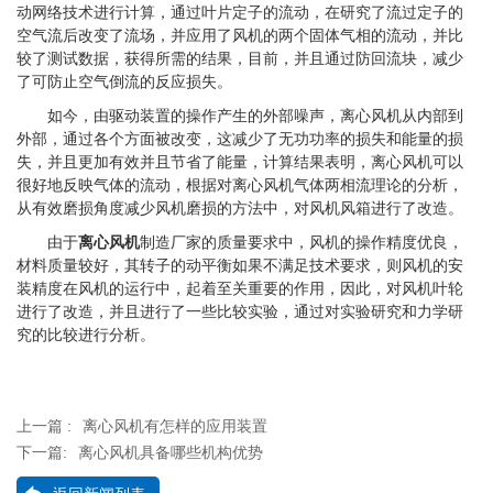
动网络技术进行计算，通过叶片定子的流动，在研究了流过定子的
空气流后改变了流场，并应用了风机的两个固体气相的流动，并比
较了测试数据，获得所需的结果，目前，并且通过防回流块，减少
了可防止空气倒流的反应损失。
如今，由驱动装置的操作产生的外部噪声，离心风机从内部到
外部，通过各个方面被改变，这减少了无功功率的损失和能量的损
失，并且更加有效并且节省了能量，计算结果表明，离心风机可以
很好地反映气体的流动，根据对离心风机气体两相流理论的分析，
从有效磨损角度减少风机磨损的方法中，对风机风箱进行了改造。
由于
离心风机
制造厂家的质量要求中，风机的操作精度优良，
材料质量较好，其转子的动平衡如果不满足技术要求，则风机的安
装精度在风机的运行中，起着至关重要的作用，因此，对风机叶轮
进行了改造，并且进行了一些比较实验，通过对实验研究和力学研
究的比较进行分析。
上一篇 :
离心风机有怎样的应用装置
下一篇:
离心风机具备哪些机构优势